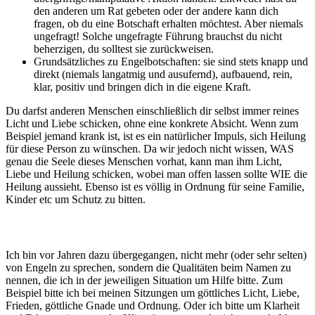
den anderen um Rat gebeten oder der andere kann dich
fragen, ob du eine Botschaft erhalten möchtest. Aber niemals
ungefragt! Solche ungefragte Führung brauchst du nicht
beherzigen, du solltest sie zurückweisen.
Grundsätzliches zu Engelbotschaften: sie sind stets knapp und
direkt (niemals langatmig und ausufernd), aufbauend, rein,
klar, positiv und bringen dich in die eigene Kraft.
Du darfst anderen Menschen einschließlich dir selbst immer reines
Licht und Liebe schicken, ohne eine konkrete Absicht. Wenn zum
Beispiel jemand krank ist, ist es ein natürlicher Impuls, sich Heilung
für diese Person zu wünschen. Da wir jedoch nicht wissen, WAS
genau die Seele dieses Menschen vorhat, kann man ihm Licht,
Liebe und Heilung schicken, wobei man offen lassen sollte WIE die
Heilung aussieht. Ebenso ist es völlig in Ordnung für seine Familie,
Kinder etc um Schutz zu bitten.
Ich bin vor Jahren dazu übergegangen, nicht mehr (oder sehr selten)
von Engeln zu sprechen, sondern die Qualitäten beim Namen zu
nennen, die ich in der jeweiligen Situation um Hilfe bitte. Zum
Beispiel bitte ich bei meinen Sitzungen um göttliches Licht, Liebe,
Frieden, göttliche Gnade und Ordnung. Oder ich bitte um Klarheit