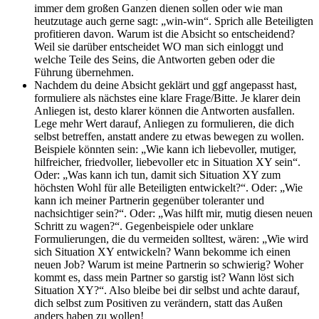
immer dem großen Ganzen dienen sollen oder wie man
heutzutage auch gerne sagt: „win-win“. Sprich alle Beteiligten
profitieren davon. Warum ist die Absicht so entscheidend?
Weil sie darüber entscheidet WO man sich einloggt und
welche Teile des Seins, die Antworten geben oder die
Führung übernehmen.
Nachdem du deine Absicht geklärt und ggf angepasst hast,
formuliere als nächstes eine klare Frage/Bitte. Je klarer dein
Anliegen ist, desto klarer können die Antworten ausfallen.
Lege mehr Wert darauf, Anliegen zu formulieren, die dich
selbst betreffen, anstatt andere zu etwas bewegen zu wollen.
Beispiele könnten sein: „Wie kann ich liebevoller, mutiger,
hilfreicher, friedvoller, liebevoller etc in Situation XY sein“.
Oder: „Was kann ich tun, damit sich Situation XY zum
höchsten Wohl für alle Beteiligten entwickelt?“. Oder: „Wie
kann ich meiner Partnerin gegenüber toleranter und
nachsichtiger sein?“. Oder: „Was hilft mir, mutig diesen neuen
Schritt zu wagen?“. Gegenbeispiele oder unklare
Formulierungen, die du vermeiden solltest, wären: „Wie wird
sich Situation XY entwickeln? Wann bekomme ich einen
neuen Job? Warum ist meine Partnerin so schwierig? Woher
kommt es, dass mein Partner so garstig ist? Wann löst sich
Situation XY?“. Also bleibe bei dir selbst und achte darauf,
dich selbst zum Positiven zu verändern, statt das Außen
anders haben zu wollen!