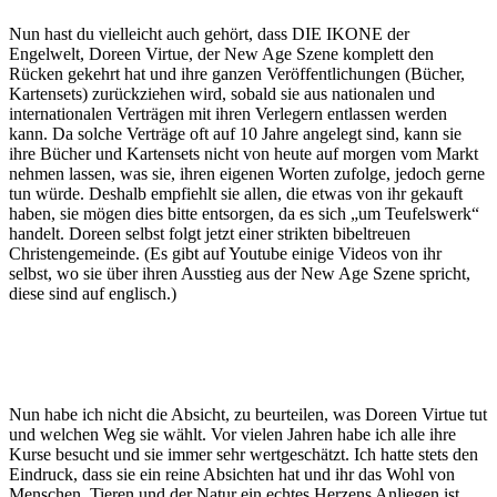
Nun hast du vielleicht auch gehört, dass DIE IKONE der
Engelwelt, Doreen Virtue, der New Age Szene komplett den
Rücken gekehrt hat und ihre ganzen Veröffentlichungen (Bücher,
Kartensets) zurückziehen wird, sobald sie aus nationalen und
internationalen Verträgen mit ihren Verlegern entlassen werden
kann. Da solche Verträge oft auf 10 Jahre angelegt sind, kann sie
ihre Bücher und Kartensets nicht von heute auf morgen vom Markt
nehmen lassen, was sie, ihren eigenen Worten zufolge, jedoch gerne
tun würde. Deshalb empfiehlt sie allen, die etwas von ihr gekauft
haben, sie mögen dies bitte entsorgen, da es sich „um Teufelswerk“
handelt. Doreen selbst folgt jetzt einer strikten bibeltreuen
Christengemeinde. (Es gibt auf Youtube einige Videos von ihr
selbst, wo sie über ihren Ausstieg aus der New Age Szene spricht,
diese sind auf englisch.)
Nun habe ich nicht die Absicht, zu beurteilen, was Doreen Virtue tut
und welchen Weg sie wählt. Vor vielen Jahren habe ich alle ihre
Kurse besucht und sie immer sehr wertgeschätzt. Ich hatte stets den
Eindruck, dass sie ein reine Absichten hat und ihr das Wohl von
Menschen, Tieren und der Natur ein echtes Herzens Anliegen ist.