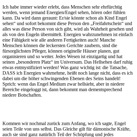
Ich habe immer wieder erlebt, dass Menschen sehr ehrfürchtig
werden, wenn jemand Energien/Engel sehen, hören oder fühlen
kann. Da wird dann geraunt: Er/sie könnte schon als Kind Engel
sehen“ und sofort bekommt diese Person den „Freifahrtschein“ und
alles was diese Person von sich gibt, wird als Wahrheit gesehen und
als von den Engeln übermittelt. Energien wahrzunehmen ist einfach
eine Fähigkeit wie alle anderen Fertigkeiten auch! Manche
Menschen können die leckersten Gerichte zaubern, sind die
fürsorglichsten Pfleger, können originelle Häuser planen, gut
organisieren und so weiter. Jedes Wesen ist einzigartig und hat
seinen „besonderen Platz“ im Universum. Das Hellsehen darf ruhig
etwas entmystifiziert werden! Was ganz wichtig ist: die Tatsache,
DASS ich Energien wahrnehme, heißt noch lange nicht, dass es ich
dabei um die höher schwingenden Ebenen des Seins handelt!
Sprich: wenn das Engel Medium zwar hellsieht, aber in niedere
Bereiche eingeloggt ist, dann bekommt man dementsprechend
niedere Botschaften.
Kommen wir nochmal zurück zum Anfang, wo ich sagte, Engel
seien Teile von uns selbst. Das Gleiche gilt für dämonische Kräfte,
auch sie sind ganz natürlich Teil der Schöpfung und jedes