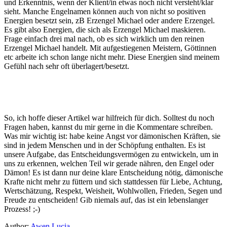
und Erkenntnis, wenn der Klient/in etwas noch nicht versteht/klar
sieht. Manche Engelnamen können auch von nicht so positiven
Energien besetzt sein, zB Erzengel Michael oder andere Erzengel.
Es gibt also Energien, die sich als Erzengel Michael maskieren.
Frage einfach drei mal nach, ob es sich wirklich um den reinen
Erzengel Michael handelt. Mit aufgestiegenen Meistern, Göttinnen
etc arbeite ich schon lange nicht mehr. Diese Energien sind meinem
Gefühl nach sehr oft überlagert/besetzt.
So, ich hoffe dieser Artikel war hilfreich für dich. Solltest du noch
Fragen haben, kannst du mir gerne in die Kommentare schreiben.
Was mir wichtig ist: habe keine Angst vor dämonischen Kräften, sie
sind in jedem Menschen und in der Schöpfung enthalten. Es ist
unsere Aufgabe, das Entscheidungsvermögen zu entwickeln, um in
uns zu erkennen, welchen Teil wir gerade nähren, den Engel oder
Dämon! Es ist dann nur deine klare Entscheidung nötig, dämonische
Krafte nicht mehr zu füttern und sich stattdessen für Liebe, Achtung,
Wertschätzung, Respekt, Weisheit, Wohlwollen, Frieden, Segen und
Freude zu entscheiden! Gib niemals auf, das ist ein lebenslanger
Prozess! ;-)
Author:
Awen Lucia