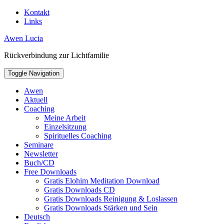
Skip
Kontakt
to
Links
content
Toggle
Awen Lucia
header
Rückverbindung zur Lichtfamilie
Toggle Navigation
Awen
Aktuell
Coaching
Meine Arbeit
Einzelsitzung
Spirituelles Coaching
Seminare
Newsletter
Buch/CD
Free Downloads
Gratis Elohim Meditation Download
Gratis Downloads CD
Gratis Downloads Reinigung & Loslassen
Gratis Downloads Stärken und Sein
Deutsch