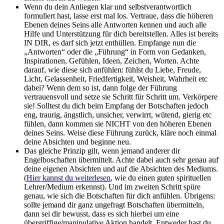
Wenn du dein Anliegen klar und selbstverantwortlich
formuliert hast, lasse erst mal los. Vertraue, dass die höheren
Ebenen deines Seins alle Antworten kennen und auch alle
Hilfe und Unterstützung für dich bereitstellen. Alles ist bereits
IN DIR, es darf sich jetzt enthüllen. Empfange nun die
„Antworten“ oder die „Führung“ in Form von Gedanken,
Inspirationen, Gefühlen, Ideen, Zeichen, Worten. Achte
darauf, wie diese sich anfühlen: fühlst du Liebe, Freude,
Licht, Gelassenheit, Friedfertigkeit, Weisheit, Wahrheit etc
dabei? Wenn dem so ist, dann folge der Führung
vertrauensvoll und setze sie Schritt für Schritt um. Verkörpere
sie! Solltest du dich beim Empfang der Botschaften jedoch
eng, traurig, ängstlich, unsicher, verwirrt, wütend, gierig etc
fühlen, dann kommen sie NICHT von den höheren Ebenen
deines Seins. Weise diese Führung zurück, kläre noch einmal
deine Absichten und beginne neu.
Das gleiche Prinzip gilt, wenn jemand anderer dir
Engelboschaften übermittelt. Achte dabei auch sehr genau auf
deine eigenen Absichten und auf die Absichten des Mediums.
(
Hier kannst du weiterlesen
, wie du einen guten spirituellen
Lehrer/Medium erkennst). Und im zweiten Schritt spüre
genau, wie sich die Botschaften für dich anfühlen. Übrigens:
sollte jemand dir ganz ungefragt Botschaften übermitteln,
dann sei dir bewusst, dass es sich hierbei um eine
übergriffige/manipulative Aktion handelt. Entweder hast du