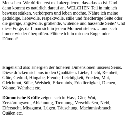
Menschen. Wir dürfen erst mal akzeptieren, dass das so ist. Und
dann kommt es natürlich darauf an, WELCHEN Teil in mir, ich
bewusst stärken, verkörpern und leben möchte. Nähre ich meine
geduldige, liebevolle, respektvolle, stille und friedfertige Seite oder
die gierige, angstvolle, grollende, wütende und hassende Seite? Und
diese Frage, darf man sich in jedem Moment stellen…..und sich
immer wieder überprüfen. Füttere ich in mir den Engel oder
Dämon?
Engel
sind also Energien der höheren Dimensionen unseres Seins.
Diese drücken sich aus in den Qualitäten: Liebe, Licht, Reinheit,
Güte, Geduld, Hingabe, Freude, Leichtigkeit, Frieden, Mut,
Gleichmut, Stille, Weisheit, Erkenntnis, Friedfertigkeit, Dienen,
Wonne, Wahrheit etc.
Dämonische Kräfte
zeigen sich in Hass, Gier, Wut,
Zerstörungswut, Ablehnung, Trennung, Verschließen, Neid,
Eifersucht, Missgunst, Lügen, Täuschung, Machtmissbrauch,
Quälen etc.