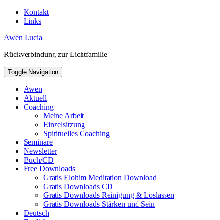
Skip
Kontakt
to
Links
content
Toggle
Awen Lucia
header
Rückverbindung zur Lichtfamilie
Toggle Navigation
Awen
Aktuell
Coaching
Meine Arbeit
Einzelsitzung
Spirituelles Coaching
Seminare
Newsletter
Buch/CD
Free Downloads
Gratis Elohim Meditation Download
Gratis Downloads CD
Gratis Downloads Reinigung & Loslassen
Gratis Downloads Stärken und Sein
Deutsch