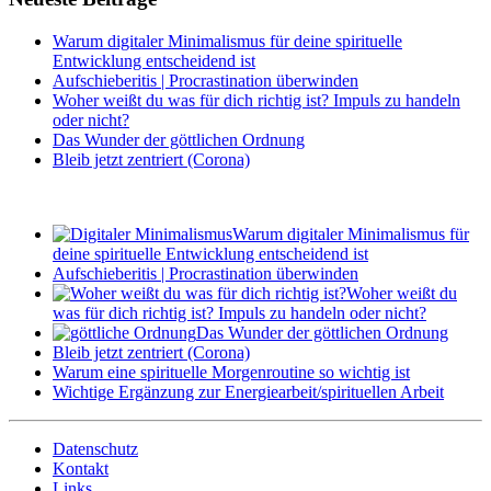
in
progress
Warum digitaler Minimalismus für deine spirituelle
Entwicklung entscheidend ist
Aufschieberitis | Procrastination überwinden
Woher weißt du was für dich richtig ist? Impuls zu handeln
oder nicht?
Das Wunder der göttlichen Ordnung
Bleib jetzt zentriert (Corona)
Warum digitaler Minimalismus für
deine spirituelle Entwicklung entscheidend ist
Aufschieberitis | Procrastination überwinden
Woher weißt du
was für dich richtig ist? Impuls zu handeln oder nicht?
Das Wunder der göttlichen Ordnung
Bleib jetzt zentriert (Corona)
Warum eine spirituelle Morgenroutine so wichtig ist
Wichtige Ergänzung zur Energiearbeit/spirituellen Arbeit
Datenschutz
Kontakt
Links